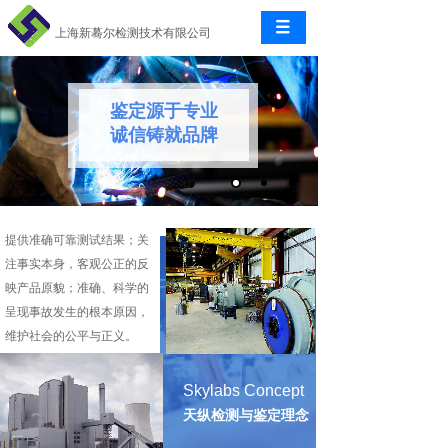
上海新蓦尔检测技术有限公司
鉴定源于专业
诚信铸就品牌
提供准确可靠测试结果；关
注事实本身，客观公正的反
映产品原貌；准确、科学的
呈现事故发生的根本原因，
维护社会的公平与正义。
Skylabs Concept
天纵检测与鉴定理念